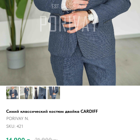
Синий классический костюм двойка CARDIFF
PORIVAY N.
SKU:
421
14 900
р.
21 900
р.