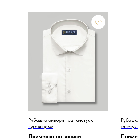
Рубашка айвори под галстук с
Рубашка
пуговицами
галстук
Примерка по записи
Приме