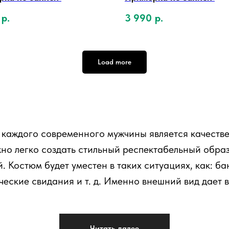
р.
3 990
р.
Load more
 каждого современного мужчины является качеств
но легко создать стильный респектабельный обра
 Костюм будет уместен в таких ситуациях, как: б
ческие свидания и т. д. Именно внешний вид дает
енам!
Читать далее