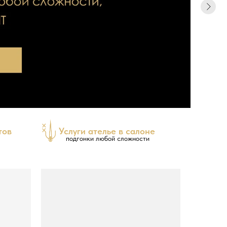
тов
Услуги ателье в салоне
подгонки любой сложности