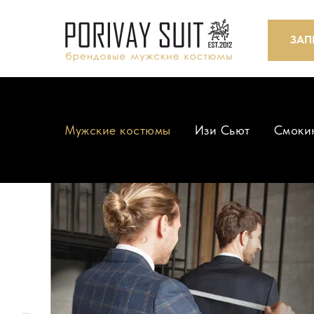
ЗАП
Мужские костюмы
Изи Сьют
Смоки
ЗА