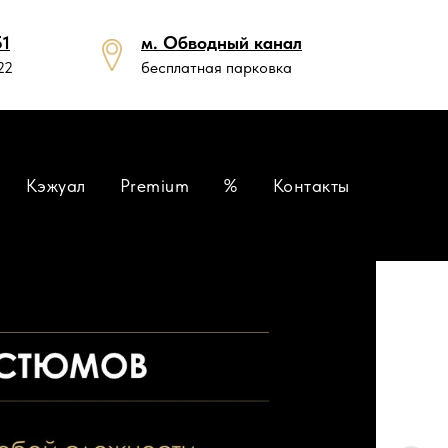
51
м. Обводный канал
22
бесплатная парковка
Кэжуал
Premium
%
Контакты