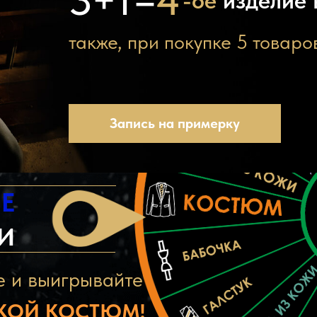
3+1=
4
-ое
изделие 
 ПОДАРКОВ
т
акже, при покупке 5 товаров
Запись на примерку
Е
Е
И
е и выигрывайте
-ДИЗАЙНЕРСКИЕ ТРЕН
КОЙ КОСТЮМ!