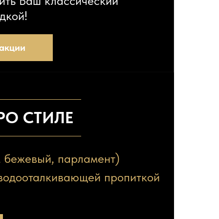
ить Ваш классический
дкой!
акции
РО СТИЛЕ
, бежевый, парламент)
 водооталкивающей пропиткой