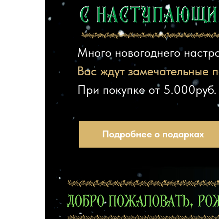
Много новогоднего настрое
Вас ждут замечательные п
Вас ждут замечательные п
При покупке от 5.000руб. 
Подробнее о подарках