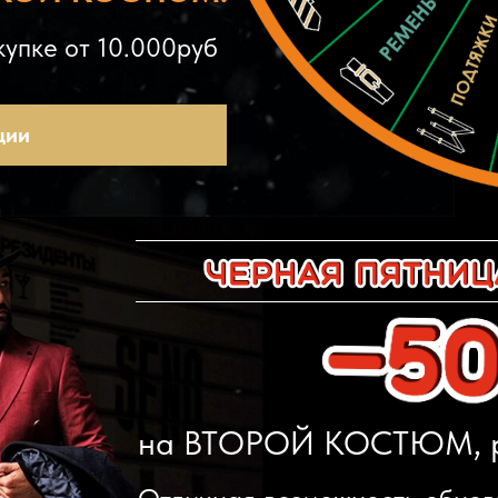
упке от 10.000руб
ции
ля по 8 марта
К
О
Л
Е
С
О
УДАЧИ И ВЫИГРЫВАЙТЕ
на ВТОРОЙ КОСТЮМ, ру