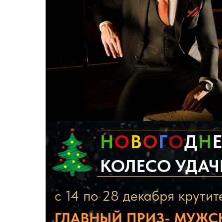
ЛОТЕРЕЯ
Н
О
В
О
Г
О
Д
Н
КОЛЕСО
УДАЧ
с 14 по 28 декабря крутит
ГЛАВНЫЙ ПРИЗ- МУЖС