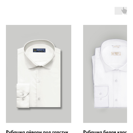
Рубашка айвори под галстук
Рубашка белая класси