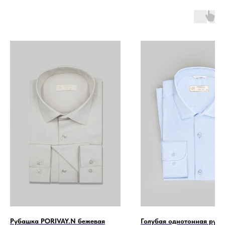
Рубашка PORIVAY.N бежевая
Голубая однотонная руб