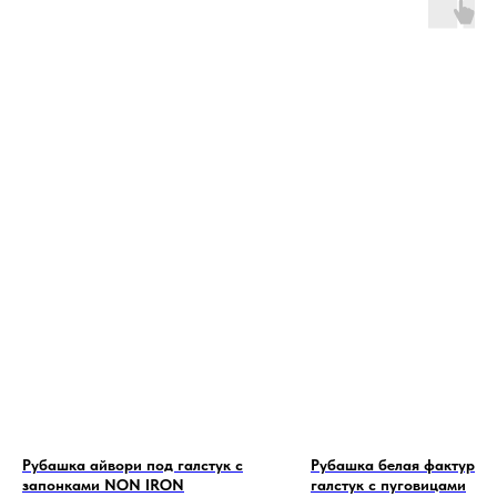
Рубашка айвори под галстук с
Рубашка белая фактурна
запонками NON IRON
галстук с пуговицами