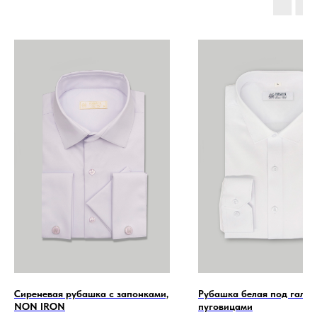
Сиреневая рубашка с запонками,
Рубашка белая под галсту
NON IRON
пуговицами