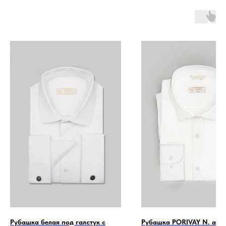
Рубашка белая под галстук с
Рубашка PORIVAY N. айв