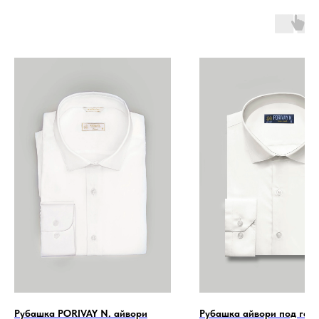
Рубашка PORIVAY N. айвори
Рубашка айвори под галс