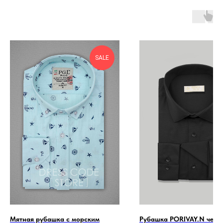
SALE
Мятная рубашка с морским
Рубашка PORIVAY.N черн