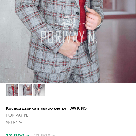
Костюм двойка в яркую клетку HAWKINS
PORIVAY N.
SKU:
176
13 900
р.
21 900
р.