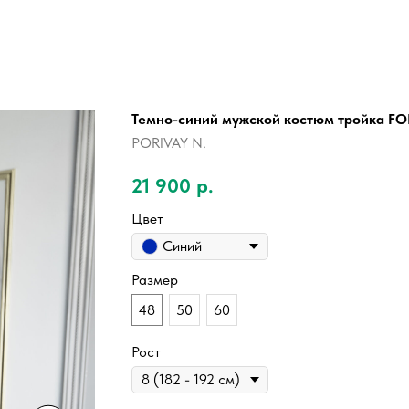
Темно-синий мужской костюм тройка F
PORIVAY N.
21 900
р.
Цвет
Синий
Размер
48
50
60
Рост