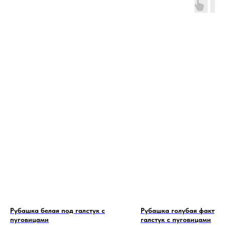
Рубашка белая под галстук с
Рубашка голубая фактур
пуговицами
галстук с пуговицами