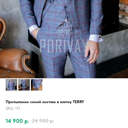
Припыленно синий костюм в клетку TERRY
SKU:
111
14 900
р.
24 900
р.