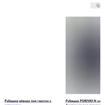
Рубашка айвори под галстук с
Рубашка PORIVAY.N синя
запонками
фактурная под пуговицу