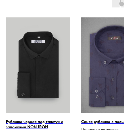
Рубашка черная под галстук с
Синяя рубашка с пальма
запонками NON IRON
Примерка по записи