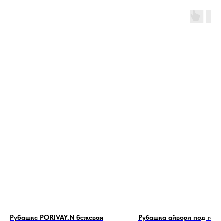
Рубашка PORIVAY.N бежевая
Рубашка айвори под галс