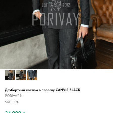
Двубортный костюм в полоску CANVIS BLACK
PORIVAY N.
SKU:
520
24 900
р.