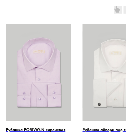
Рубашка PORIVAY.N сиреневая
Рубашка айвори под галс