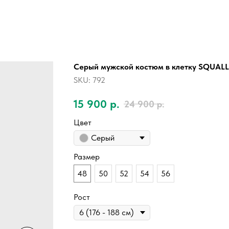
Серый мужской костюм в клетку SQUAL
SKU:
792
15 900
р.
24 900
р.
Цвет
Серый
Размер
48
50
52
54
56
Рост