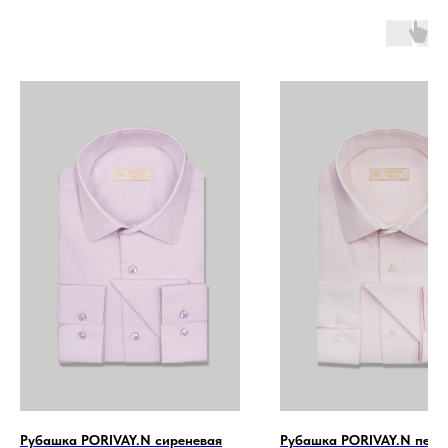
Рубашка PORIVAY.N сиреневая
Рубашка PORIVAY.N перс