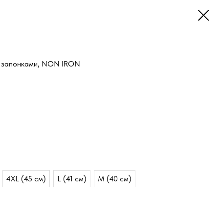
с запонками, NON IRON
4XL (45 см)
L (41 см)
M (40 см)