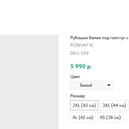
Рубашка белая под галстук 
PORIVAY N.
SKU:
059
5 990
р.
Цвет
Белый
Размер
2XL (43 см)
3XL (44 см)
XL (42 см)
XS (38 см)