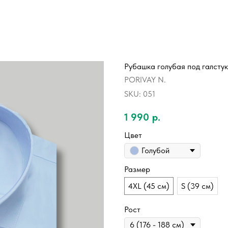
Рубашка голубая под галстук
PORIVAY N.
SKU:
051
1 990
р.
Цвет
Голубой
Размер
4XL (45 см)
S (39 см)
Рост