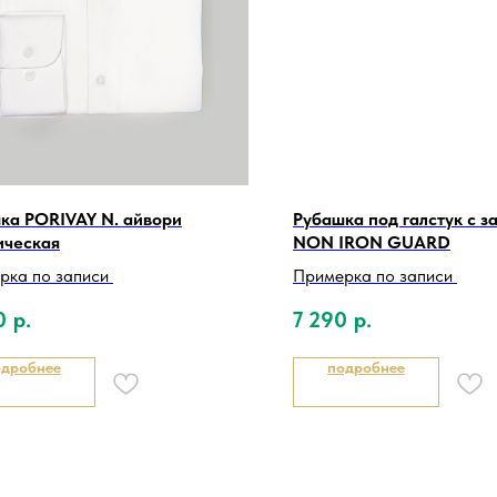
ка PORIVAY N. айвори
Рубашка под галстук с 
ическая
NON IRON GUARD
рка по записи
Примерка по записи
0
р.
7 290
р.
одробнее
подробнее