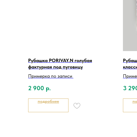
Рубашка PORIVAY.N голубая
Рубаш
фактурная под пуговицу
класс
Примерка по записи
Приме
2 900
р.
3 29
подробнее
п