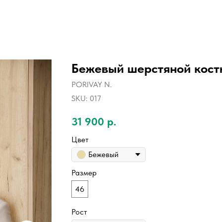
Бежевый шерстяной кост
PORIVAY N.
SKU:
017
31 900
р.
Цвет
Бежевый
Размер
46
Рост