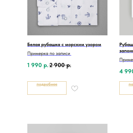
Белая рубашка с морским узором
Рубаш
запон
Примерка по записи
Приме
1 990
р.
2 900
р.
4 99
подробнее
п