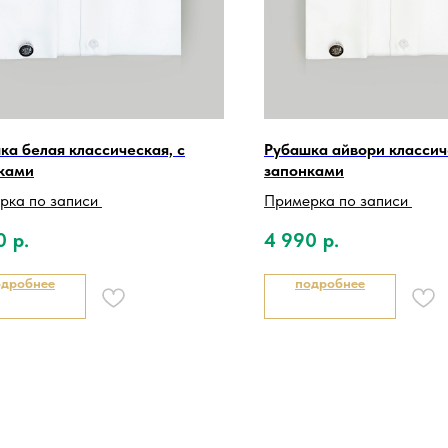
ка белая классическая, с
Рубашка айвори классич
ками
запонками
рка по записи
Примерка по записи
0
р.
4 990
р.
одробнее
подробнее