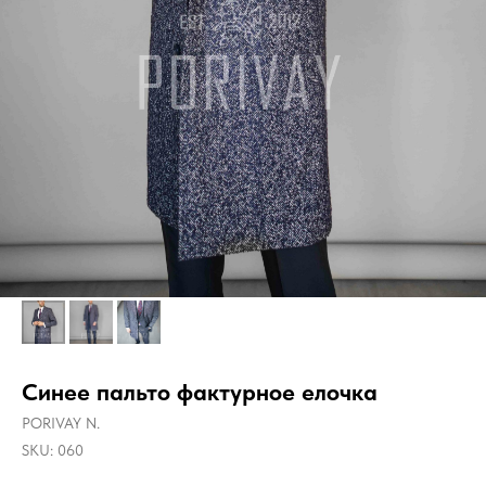
Синее пальто фактурное елочка
PORIVAY N.
SKU:
060