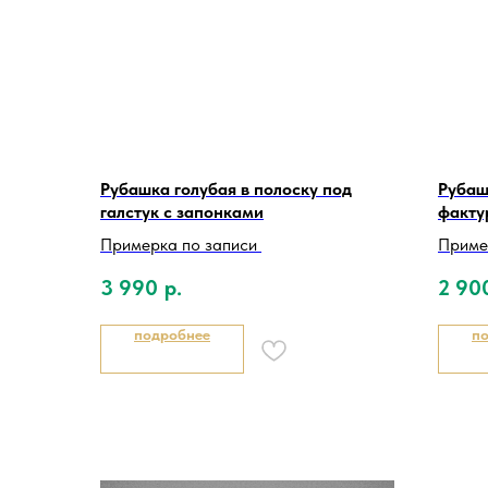
Рубашка голубая в полоску под
Рубаш
галстук с запонками
факту
Примерка по записи
Приме
3 990
р.
2 90
подробнее
п