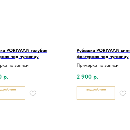
ка PORIVAY.N голубая
Рубашка PORIVAY.N син
рная под пуговицу
фактурная под пуговицу
рка по записи
Примерка по записи
0
р.
2 900
р.
одробнее
подробнее