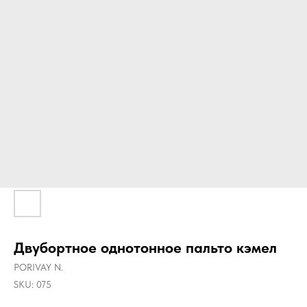
Двубортное однотонное пальто кэмел
PORIVAY N.
SKU:
075