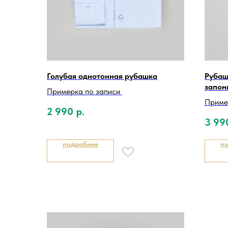
Голубая однотонная рубашка
Рубаш
запон
Примерка по записи
Приме
2 990
р.
3 99
подробнее
п