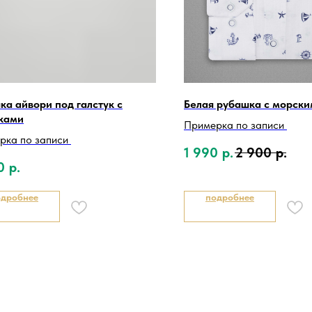
ка айвори под галстук с
Белая рубашка с морски
ками
Примерка по записи
рка по записи
1 990
р.
2 900
р.
0
р.
одробнее
подробнее