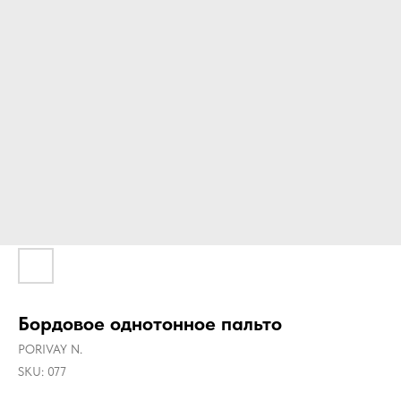
Бордовое однотонное пальто
PORIVAY N.
SKU:
077