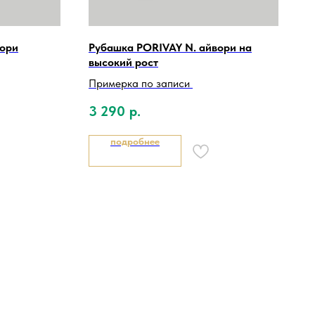
вори
Рубашка PORIVAY N. айвори на
высокий рост
Примерка по записи
3 290
р.
подробнее