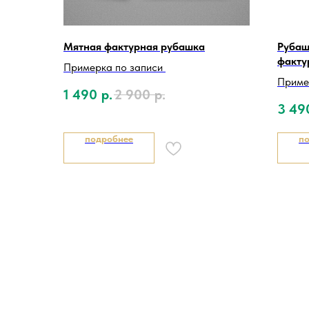
Мятная фактурная рубашка
Рубаш
факту
Примерка по записи
Приме
1 490
р.
2 900
р.
3 49
подробнее
п