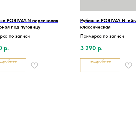
ка PORIVAY.N персиковая
Рубашка PORIVAY N. ай
рная под пуговицу
классическая
рка по записи
Примерка по записи
0
р.
3 290
р.
одробнее
подробнее