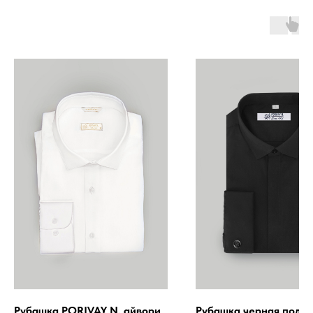
Рубашка PORIVAY N. айвори
Рубашка черная под г