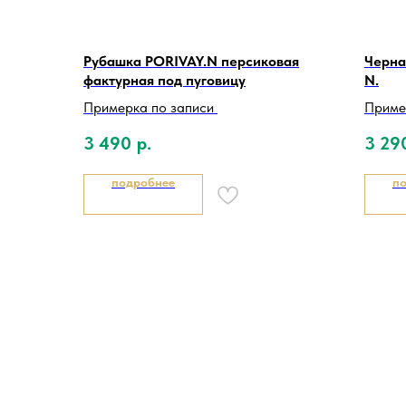
Рубашка PORIVAY.N персиковая
Черна
фактурная под пуговицу
N.
Примерка по записи
Приме
3 490
р.
3 29
подробнее
п