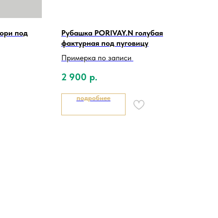
ори под
Рубашка PORIVAY.N голубая
фактурная под пуговицу
Примерка по записи
2 900
р.
подробнее