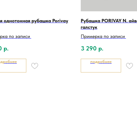
я однотонная рубашка Porivay
Рубашка PORIVAY N. айв
галстук
рка по записи
Примерка по записи
0
р.
3 290
р.
одробнее
подробнее