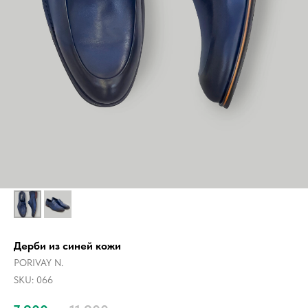
Дерби из синей кожи
PORIVAY N.
SKU:
066