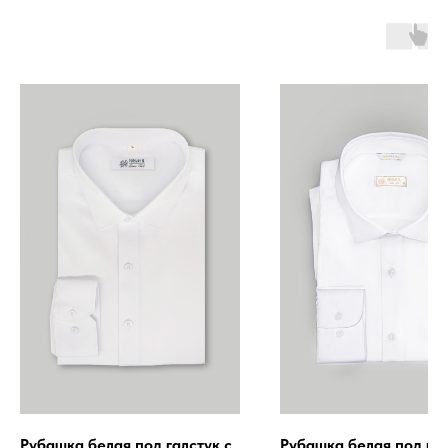
Рубашка белая под галстук с
Рубашка белая под гал