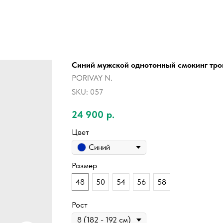
Синий мужской однотонный смокинг тр
PORIVAY N.
SKU:
057
24 900
р.
Цвет
Синий
Размер
48
50
54
56
58
Рост