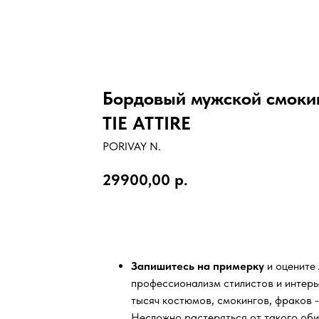
Бордовый мужской смок
TIE ATTIRE
PORIVAY N.
29900,00
р.
ЗАПИСАТЬСЯ НА ПРИМЕРКУ
Запишитесь на примерку
и оцените
профессионализм стилистов и интер
тысяч
костюмов, смокингов, фраков -
Несложно растеряться от такого оби