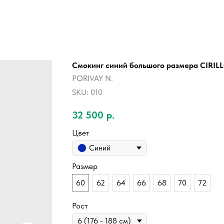
Смокинг синий большого размера CIRIL
PORIVAY N.
SKU:
010
32 500
р.
Цвет
Синий
Размер
60
62
64
66
68
70
72
Рост