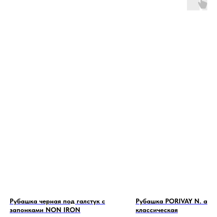
Рубашка черная под галстук с
Рубашка PORIVAY N. айв
запонками NON IRON
классическая