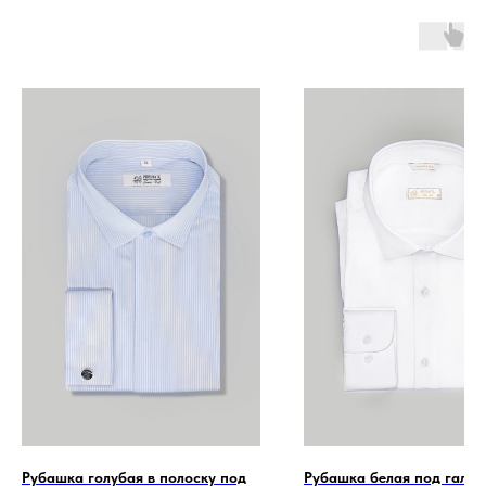
Рубашка голубая в полоску под
Рубашка белая под галсту