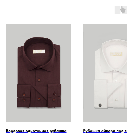
Бордовая однотонная рубашка
Рубашка айвори под галс