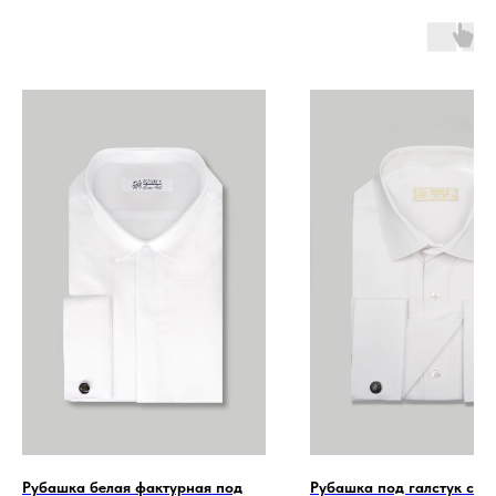
Рубашка белая фактурная под
Рубашка под галстук с