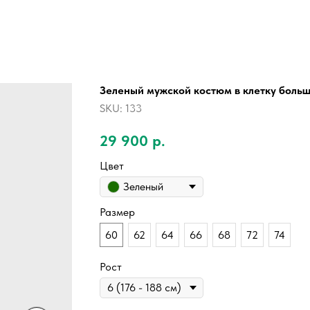
Зеленый мужской костюм в клетку бол
SKU:
133
29 900
р.
Цвет
Зеленый
Размер
60
62
64
66
68
72
74
Рост