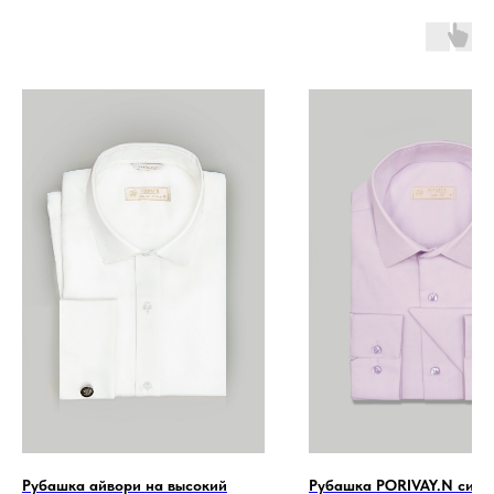
Рубашка айвори на высокий
Рубашка PORIVAY.N сире