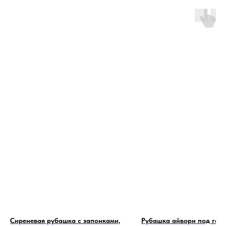
Сиреневая рубашка с запонками,
Рубашка айвори под галс