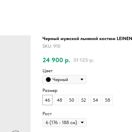
Черный мужской льняной костюм LEINE
SKU:
910
24 900
р.
31 125
р.
Цвет
Черный
Размер
46
48
50
52
54
58
Рост