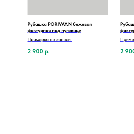
Рубашка PORIVAY.N бежевая
Рубаш
фактурная под пуговицу
факту
Примерка по записи
Приме
2 900
р.
2 90