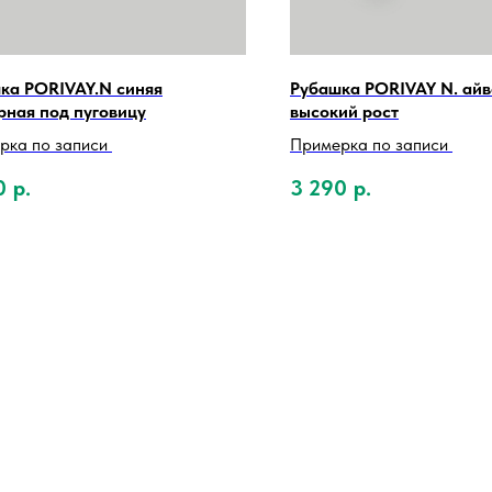
ка PORIVAY.N синяя
Рубашка PORIVAY N. айв
рная под пуговицу
высокий рост
рка по записи
Примерка по записи
0
р.
3 290
р.