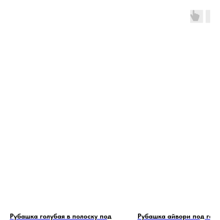
Рубашка голубая в полоску под
Рубашка айвори под галс