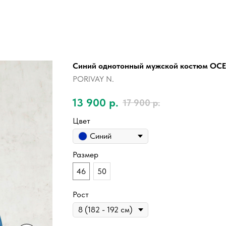
Синий однотонный мужской костюм OC
PORIVAY N.
13 900
р.
17 900
р.
Цвет
Синий
Размер
46
50
Рост