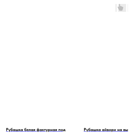
Рубашка белая фактурная под
Рубашка айвори на высо