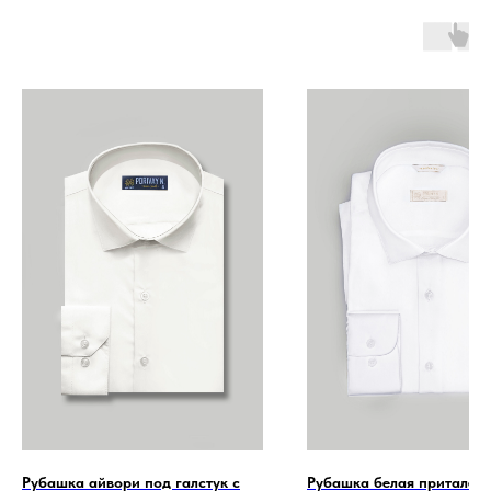
Рубашка айвори под галстук с
Рубашка белая приталенн