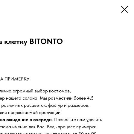
в клетку BITONTO
А ПРИМЕРКУ
 лично огромный выбор костюмов,
ьер нашего салона!
Мы разместили более 4,5
 различных расцветок, фактур и размеров.
лия предлагаемой продукции.
на ожидание в очереди
. Позвольте нам уделить
тюма именно для Вас. Ведь процесс примерки
дходящего костюма- как правило, от 30 до 90